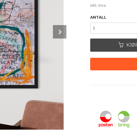
inkl. mva.
ANTALL
Next
KJØ