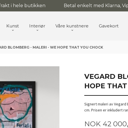
 frakt i hele butikken
Betal enkelt med Klarna, Vip
Kunst
Interiør
Våre kunstnere
Gavekort
ARD BLOMBERG - MALERI - WE HOPE THAT YOU CHOCK
VEGARD BL
HOPE THAT
Signert maleri av Vegard 
cm. Prisen er inkludert 
Pris
NOK
42 000