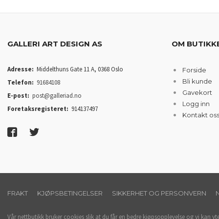
GALLERI ART DESIGN AS
OM BUTIKK
Adresse:
Middelthuns Gate 11 A, 0368 Oslo
Forside
Bli kunde
Telefon:
91684108
Gavekort
E-post:
post@galleriad.no
Logg inn
Foretaksregisteret:
914137497
Kontakt os
FRAKT
KJØPSBETINGELSER
SIKKERHET OG PERSONVERN
Vår nettbutikk bruker cookies slik at du får en bedre kjøpsopplevelse og vi kan yt