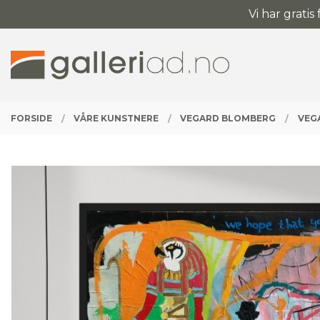
Gå
Vi har gratis
Lukk
til
innholdet
PRODUKTER
FORSIDE
VÅRE KUNSTNERE
VEGARD BLOMBERG
VEG