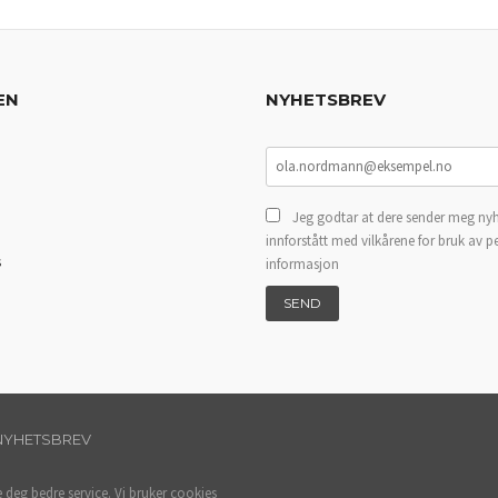
EN
NYHETSBREV
Jeg godtar at dere sender meg nyh
innforstått med vilkårene for bruk av p
s
informasjon
NYHETSBREV
e deg bedre service. Vi bruker cookies