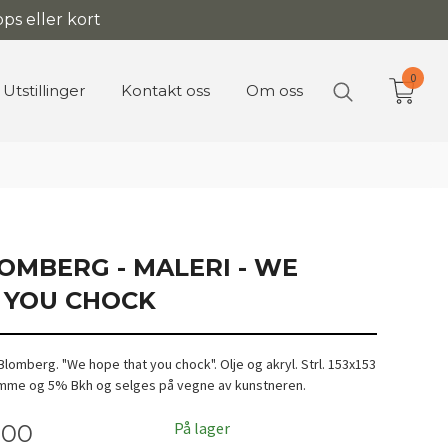
ps eller kort
0
Utstillinger
Kontakt oss
Om oss
OMBERG - MALERI - WE
 YOU CHOCK
Blomberg. "We hope that you chock". Olje og akryl. Strl. 153x153
ramme og 5% Bkh og selges på vegne av kunstneren.
På lager
,00