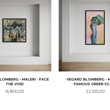
LOMBERG - MALERI - FACE
VEGARD BLOMBERG - M
THE VOID
FAMOUS GREEN SC
Pris
Pris
16 800,00
23 100,00
KJØP
KJØP