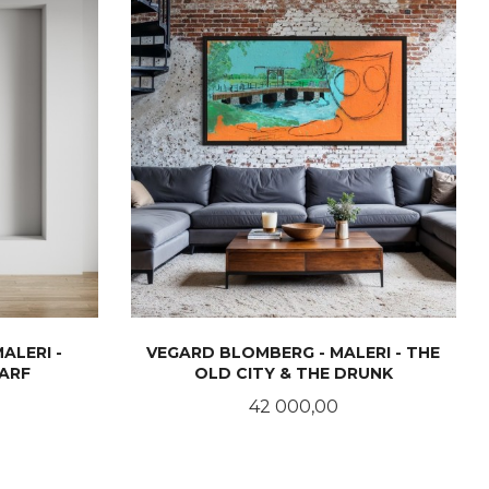
ALERI -
VEGARD BLOMBERG - MALERI - THE
ARF
OLD CITY & THE DRUNK
Pris
42 000,00
KJØP