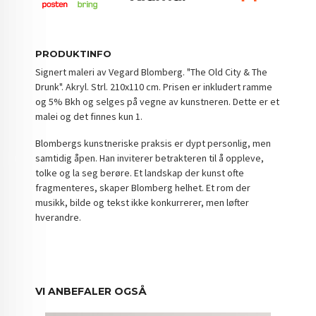
PRODUKTINFO
Signert maleri av Vegard Blomberg. "The Old City & The
Drunk
". Akryl
. Strl. 210
x110
cm. Prisen er inkludert ramme
og 5% Bkh og selges på vegne av kunstneren. Dette er et
malei og det finnes kun 1.
Blombergs kunstneriske praksis er dypt personlig, men
samtidig åpen. Han inviterer betrakteren til å oppleve,
tolke og la seg berøre. Et landskap der kunst ofte
fragmenteres, skaper Blomberg helhet. Et rom der
musikk, bilde og tekst ikke konkurrerer, men løfter
hverandre.
VI ANBEFALER OGSÅ