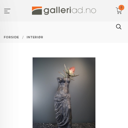
Gå
0
til
innholdet
FORSIDE
INTERIØR