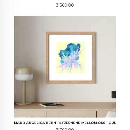
Pris
3 360,00
MAUD ANGELICA BEHN - STJERNENE MELLOM OSS - GUL
Pris
3 360,00