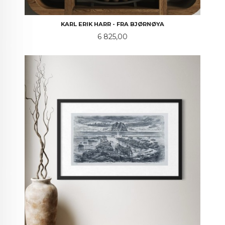
KARL ERIK HARR - FRA BJØRNØYA
Pris
6 825,00