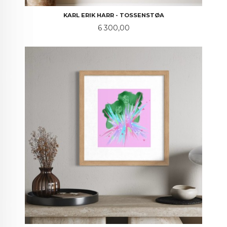
KARL ERIK HARR - TOSSENSTØA
Pris
6 300,00