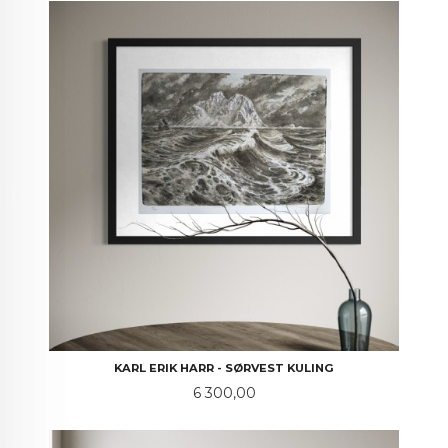
KARL ERIK HARR - SØRVEST KULING
Pris
6 300,00