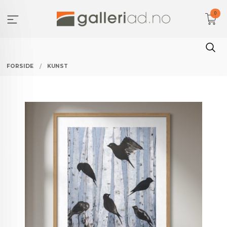
Gå
0
til
innholdet
FORSIDE
KUNST