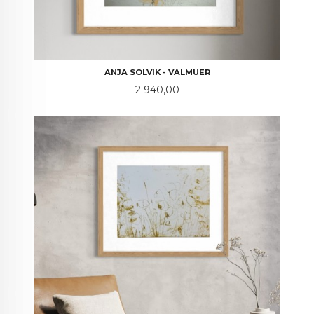
ANJA SOLVIK - VALMUER
Pris
2 940,00