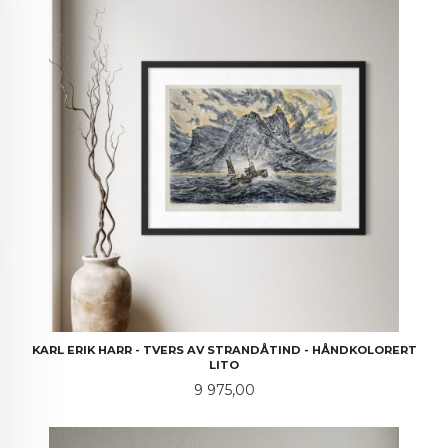
KARL ERIK HARR - TVERS AV STRANDÅTIND - HÅNDKOLORERT
LITO
Pris
9 975,00