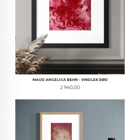
MAUD ANGELICA BEHN - VINDLEK RØD
Pris
2 940,00