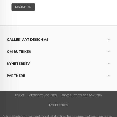
GALLERI ART DESIGN AS
OM BUTIKKEN
NYHETSBREV
PARTNERE
FRAKT
KJØPSBETINGELSER
SIKKERHET OG PERSONVERN
NYHETSBREV
Vår nettbutikk bruker cookies slik at du får en bedre kjøpsopplevelse og vi kan