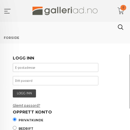
Gå
0
til
innholdet
FORSIDE
LOGG INN
Glemt passord?
OPPRETT KONTO
PRIVATKUNDE
BEDRIFT