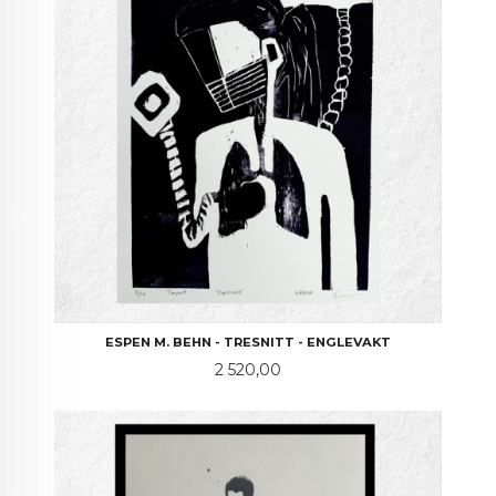
ESPEN M. BEHN - TRESNITT - ENGLEVAKT
Pris
2 520,00