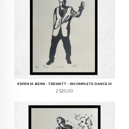
ESPEN M. BEHN - TRESNITT - INCOMPLETE DANCE III
Pris
2 520,00