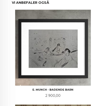
VI ANBEFALER OGSÅ
E. MUNCH - BADENDE BARN
Pris
2 900,00