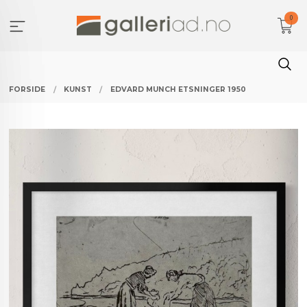
Gå
0
til
innholdet
FORSIDE
KUNST
EDVARD MUNCH ETSNINGER 1950