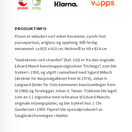
PRODUKTINFO
Prisen er inkludert sort enkel treramme, syrefri hvit
passepartout, artglass og oppheng. Mål ferdig
innrammet: ca B25 x H10 cm. Motivmål er H9 x B14 cm
"Vaskekoner ved stranden" (Kat. 102) er fra den originale
Edvard Munch kunstmappe-utgivelsen "Etchings", som ble
trykket i 1950, og utgitt i samarbeid med Sigurd Willoch
(direktør for Nasjonalgalleriet frem til 1973), Johan H.
Langaard (leder for Oslo kommunes kunstsamlinger frem
til 1965) og forelegger Johan G. Tanum. Trykkene ble laget
som en 1:1 utgivelse med referanse til Edvard Munchs
originale etsningsplater, og ble trykket hos J. Chr.
Gundersen i 1950. Papiret ble spesialprodusert av
Saugbruksforeningen i Halden.