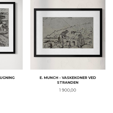
HUGNING
E. MUNCH - VASKEKONER VED
STRANDEN
Pris
1 900,00
KJØP