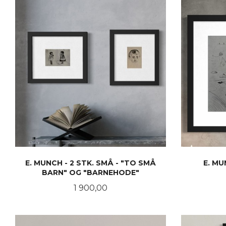
E. MUNCH - 2 STK. SMÅ - "TO SMÅ
E. M
BARN" OG "BARNEHODE"
Pris
1 900,00
KJØP