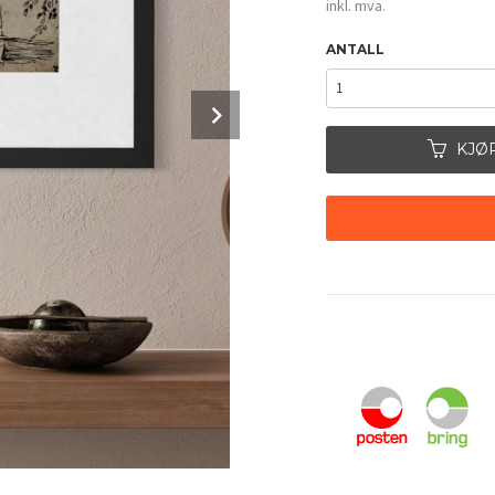
inkl. mva.
ANTALL
Next
KJØ