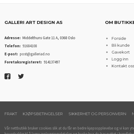
GALLERI ART DESIGN AS
OM BUTIKK
Adresse:
Middelthuns Gate 11 A, 0368 Oslo
Forside
Bli kunde
Telefon:
91684108
Gavekort
E-post:
post@galleriad.no
Logg inn
Foretaksregisteret:
914137497
Kontakt os
FRAKT
KJØPSBETINGELSER
SIKKERHET OG PERSONVERN
Vår nettbutikk bruker cookies slik at du får en bedre kjøpsopplevelse og vi kan yt
hovedsaklig til å lagre innloggingsdetaljer og huske hva du har puttet i handleku