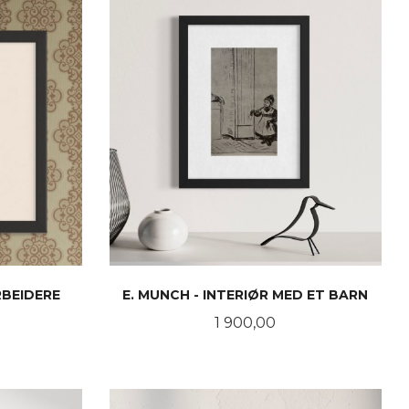
RBEIDERE
E. MUNCH - INTERIØR MED ET BARN
Pris
1 900,00
KJØP