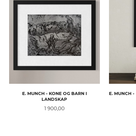
E. MUNCH - KONE OG BARN I
E. MUNCH 
LANDSKAP
Pris
1 900,00
KJØP