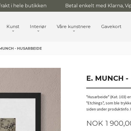
 frakt i hele butikken
Betal enkelt med Klarna, Vip
Kunst
Interiør
Våre kunstnere
Gavekort
 MUNCH - HUSARBEIDE
E. MUNCH -
"Husarbeide" (Kat. 103) 
"Etchings", som ble trykk
siden under produktinfo. F
Pris
NOK
1 900,0