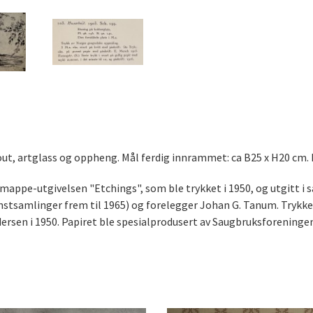
tout, artglass og oppheng. Mål ferdig innrammet: ca B25 x H20 cm.
mappe-utgivelsen "Etchings", som ble trykket i 1950, og utgitt i 
stsamlinger frem til 1965) og forelegger Johan G. Tanum. Trykken
dersen i 1950. Papiret ble spesialprodusert av Saugbruksforeningen