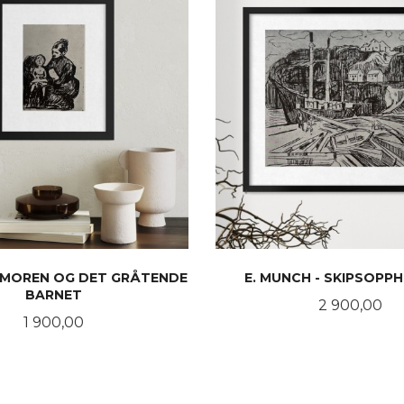
- MOREN OG DET GRÅTENDE
E. MUNCH - SKIPSOPP
BARNET
Pris
2 900,00
Pris
1 900,00
KJØP
KJØP