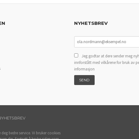
EN
NYHETSBREV
Jeg godtar at dere sender meg nyh
innforstått med vilkårene for bruk av p
s
informasjon
NYHETSBREV
e deg bedre service. Vi bruker cookies
rven din. Fortsett å bruke siden som