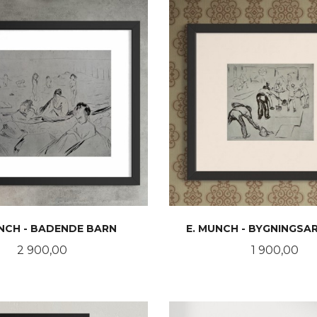
UNCH - BADENDE BARN
E. MUNCH - BYGNINGSA
Pris
Pris
2 900,00
1 900,00
KJØP
KJØP