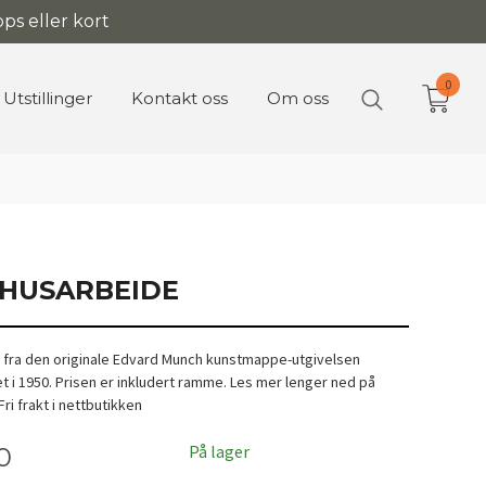
ps eller kort
0
Utstillinger
Kontakt oss
Om oss
 HUSARBEIDE
er fra den originale Edvard Munch kunstmappe-utgivelsen
et i 1950. Prisen er inkludert ramme. Les mer lenger ned på
ri frakt i nettbutikken
På lager
0