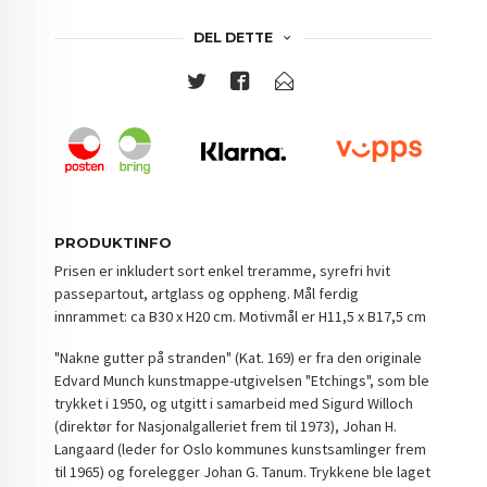
DEL DETTE
PRODUKTINFO
Prisen er inkludert sort enkel treramme, syrefri hvit
passepartout, artglass og oppheng. Mål ferdig
innrammet: ca B30 x H20 cm. Motivmål er H11,5 x B17,5 cm
"Nakne gutter på stranden" (Kat. 169) er fra den originale
Edvard Munch kunstmappe-utgivelsen "Etchings", som ble
trykket i 1950, og utgitt i samarbeid med Sigurd Willoch
(direktør for Nasjonalgalleriet frem til 1973), Johan H.
Langaard (leder for Oslo kommunes kunstsamlinger frem
til 1965) og forelegger Johan G. Tanum. Trykkene ble laget