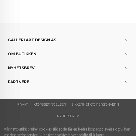
GALLERI ART DESIGN AS
OM BUTIKKEN
NYHETSBREV
PARTNERE
FRAKT
KJØPSBETINGELSER
SIKKERHET OG PERSONVERN
NYHETSBREV
Vår nettbutikk bruker cookies slik at du får en bedre kjøpsopplevelse og vi kan
yte deg bedre service. Vi bruker cookies hovedsaklig til å lagre