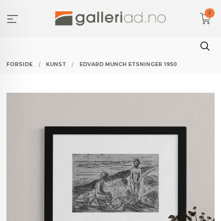
Gå
0
til
innholdet
FORSIDE
KUNST
EDVARD MUNCH ETSNINGER 1950