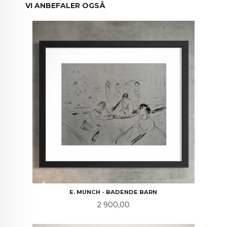
VI ANBEFALER OGSÅ
E. MUNCH - BADENDE BARN
Pris
2 900,00