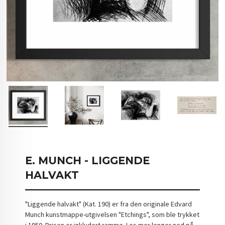
E. MUNCH - LIGGENDE
HALVAKT
"Liggende halvakt" (Kat. 190) er fra den originale Edvard
Munch kunstmappe-utgivelsen "Etchings", som ble trykket
i 1950. Prisen er inkludert ramme. Les mer lenger ned på