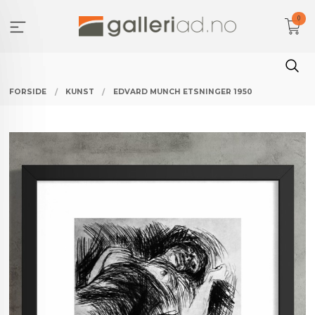
Gå
0
til
innholdet
FORSIDE
KUNST
EDVARD MUNCH ETSNINGER 1950