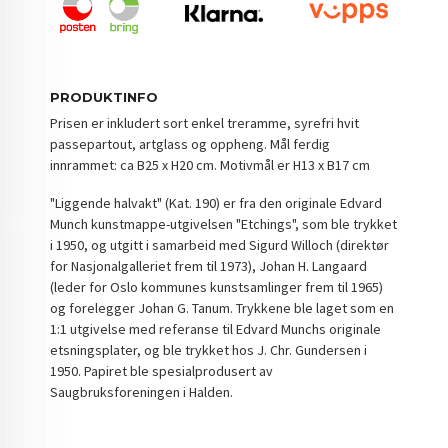
PRODUKTINFO
Prisen er inkludert sort enkel treramme, syrefri hvit
passepartout, artglass og oppheng. Mål ferdig
innrammet: ca B25 x H20 cm. Motivmål er H13 x B17 cm
"Liggende halvakt" (Kat. 190) er fra den originale Edvard
Munch kunstmappe-utgivelsen "Etchings", som ble trykket
i 1950, og utgitt i samarbeid med Sigurd Willoch (direktør
for Nasjonalgalleriet frem til 1973), Johan H. Langaard
(leder for Oslo kommunes kunstsamlinger frem til 1965)
og forelegger Johan G. Tanum. Trykkene ble laget som en
1:1 utgivelse med referanse til Edvard Munchs originale
etsningsplater, og ble trykket hos J. Chr. Gundersen i
1950. Papiret ble spesialprodusert av
Saugbruksforeningen i Halden.