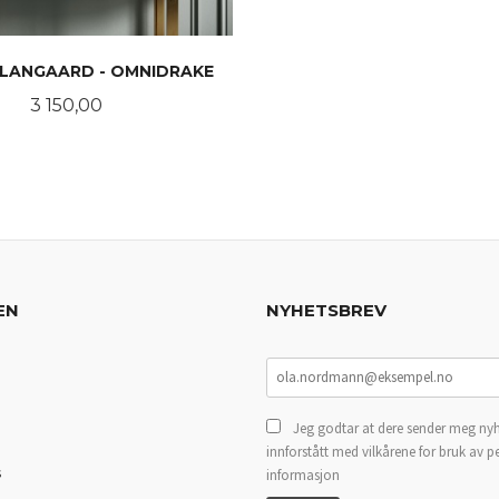
 LANGAARD - OMNIDRAKE
Pris
3 150,00
LES MER
EN
NYHETSBREV
Jeg godtar at dere sender meg nyh
innforstått med vilkårene for bruk av p
s
informasjon