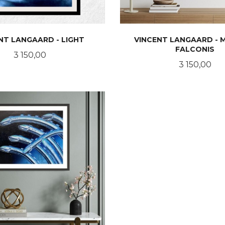
NT LANGAARD - LIGHT
VINCENT LANGAARD - 
FALCONIS
Pris
3 150,00
Pris
3 150,00
LES MER
LES MER