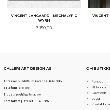
VINCENT LANGAARD - MECHALYPIC
VINCENT
WYRM
Pris
3 150,00
LES MER
GALLERI ART DESIGN AS
OM BUTIKK
Adresse:
Middelthuns Gate 11 A, 0368 Oslo
Forside
Bli kunde
Telefon:
91684108
Gavekort
E-post:
post@galleriad.no
Logg inn
Foretaksregisteret:
914137497
Kontakt os