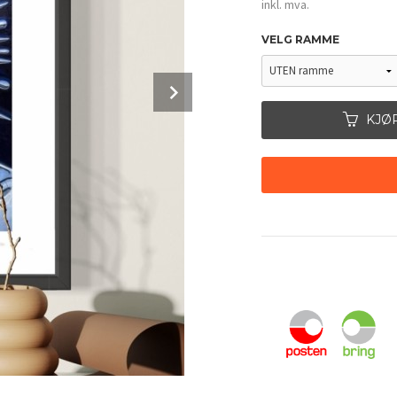
inkl. mva.
VELG RAMME
Next
KJØ