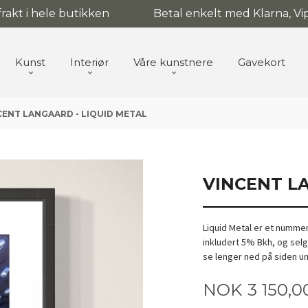
 frakt i hele butikken
Betal enkelt med Klarna, Vip
Kunst
Interiør
Våre kunstnere
Gavekort
CENT LANGAARD - LIQUID METAL
VINCENT L
Liquid Metal er et nummer
inkludert 5% Bkh, og sel
se lenger ned på siden u
Pris
NOK
3 150,0