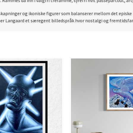
5
. Rammes da inn i valgfri treramme, syrefri hvit passepartout, ar
kapninger og ikoniske figurer som balanserer mellom det episke 
er Langaard et særegent billedspråk hvor nostalgi og fremtidsfant