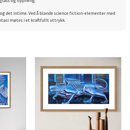
tglass og oppheng.
og det intime. Ved å blande science fiction-elementer med
asi møtes i et kraftfullt uttrykk.