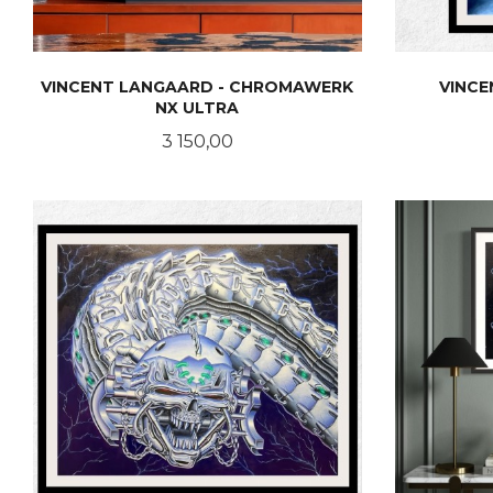
VINCENT LANGAARD - CHROMAWERK
VINCE
NX ULTRA
Pris
3 150,00
LES MER