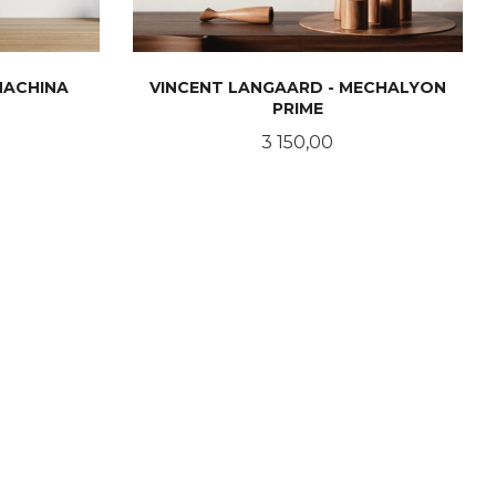
MACHINA
VINCENT LANGAARD - MECHALYON
PRIME
Pris
3 150,00
LES MER