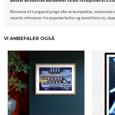
Ønsker du kunsten innrammet så blir totalprisen kr.5.52
Motivene til Langaard prege ofte av komplekse, mekaniske s
visuelle referanser fra populærkultur og kunsthistorie, skap
VI ANBEFALER OGSÅ