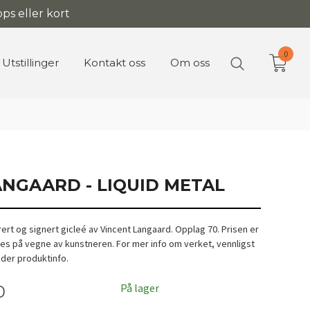
ps eller kort
0
Utstillinger
Kontakt oss
Om oss
ANGAARD - LIQUID METAL
ert og signert gicleé av Vincent Langaard. Opplag 70. Prisen er
ges på vegne av kunstneren. For mer info om verket, vennligst
nder produktinfo.
På lager
0