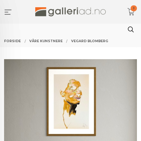
Gå
0
til
innholdet
FORSIDE
VÅRE KUNSTNERE
VEGARD BLOMBERG