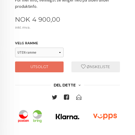
produktinfo.
Pris
NOK
4 900,00
inkl. mva.
VELG RAMME
UTSOLGT
ØNSKELISTE
DEL DETTE