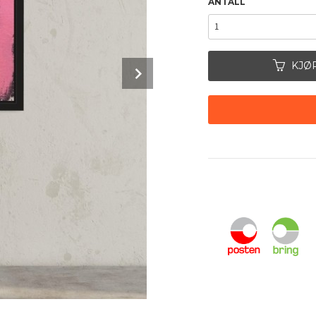
ANTALL
Next
KJØ