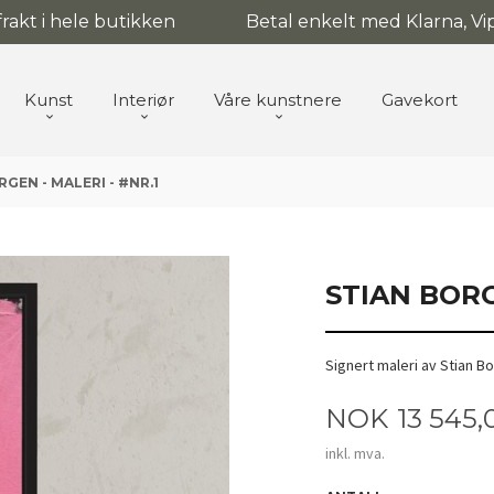
 frakt i hele butikken
Betal enkelt med Klarna, Vip
Kunst
Interiør
Våre kunstnere
Gavekort
GEN - MALERI - #NR.1
STIAN BORG
Signert maleri av Stian B
Pris
NOK
13 545,
inkl. mva.