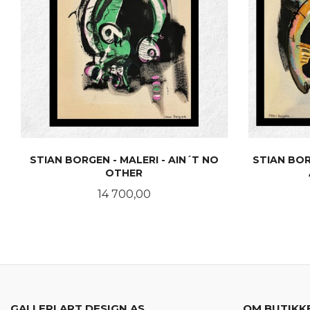
STIAN BORGEN - MALERI - AIN´T NO
STIAN BOR
OTHER
Pris
14 700,00
KJØP
GALLERI ART DESIGN AS
OM BUTIKK