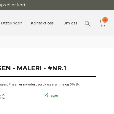
ps eller kort
0
Utstillinger
Kontakt oss
Om oss
EN - MALERI - #NR.1
orgen. Prisen er inkludert sort kasseramme og 5% Bkh.
På lager
00