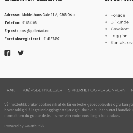
Adresse:
Middelthuns Gate 11 A, 0368 Oslo
Forside
Bli kunde
Telefon:
91684108
Gavekort
E-post:
post@galleriad.no
Logg inn
Foretaksregisteret:
914137497
Kontakt os
FRAKT
KJØPSBETINGELSER
SIKKERHET OG PERSONVERN
Vår nettbutikk bruker cookies slik at du får en bedre kjøpsopplevelse og vi kan yt
hovedsaklig til å lagre innloggingsdetaljer og huske hva du har puttet i handleku
normalt om du godtar dette.
Les mer
eller
endre innstillinger for cookies.
Powered by
24Nettbutikk