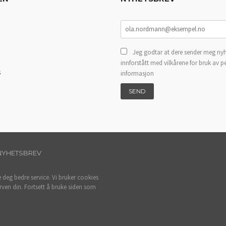
Jeg godtar at dere sender meg nyh
innforstått med vilkårene for bruk av p
s
informasjon
NYHETSBREV
e deg bedre service. Vi bruker cookies
rven din. Fortsett å bruke siden som