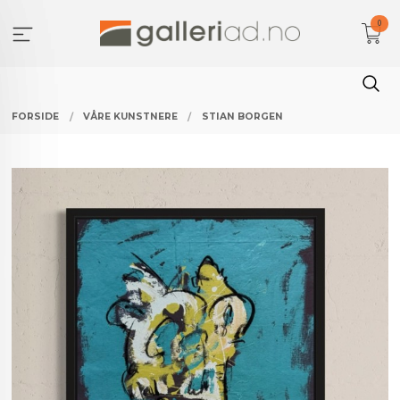
Gå
0
til
innholdet
FORSIDE
VÅRE KUNSTNERE
STIAN BORGEN