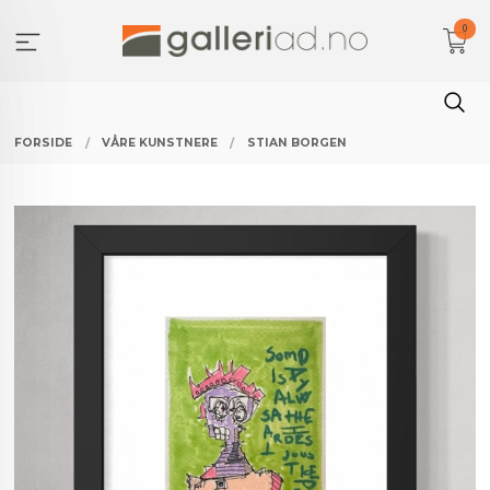
Gå
0
til
innholdet
FORSIDE
VÅRE KUNSTNERE
STIAN BORGEN