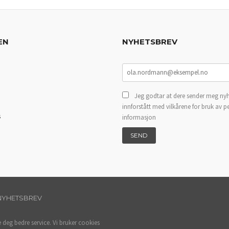
EN
NYHETSBREV
Jeg godtar at dere sender meg nyh
innforstått med vilkårene for bruk av p
s
informasjon
NYHETSBREV
e deg bedre service. Vi bruker cookies