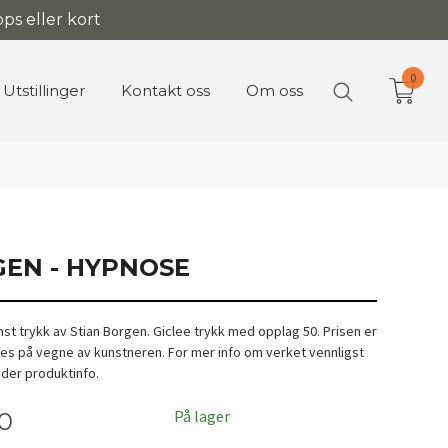
ps eller kort
0
Utstillinger
Kontakt oss
Om oss
GEN - HYPNOSE
t trykk av Stian Borgen. Giclee trykk med opplag 50. Prisen er
ges på vegne av kunstneren. For mer info om verket vennligst
nder produktinfo.
På lager
00