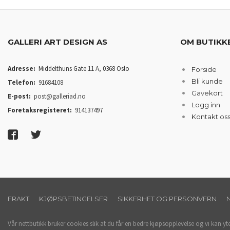
GALLERI ART DESIGN AS
OM BUTIKK
Adresse:
Middelthuns Gate 11 A, 0368 Oslo
Forside
Bli kunde
Telefon:
91684108
Gavekort
E-post:
post@galleriad.no
Logg inn
Foretaksregisteret:
914137497
Kontakt os
FRAKT
KJØPSBETINGELSER
SIKKERHET OG PERSONVERN
Vår nettbutikk bruker cookies slik at du får en bedre kjøpsopplevelse og vi kan yt