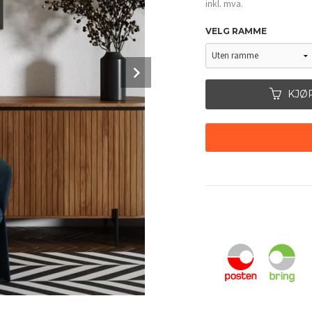
inkl. mva.
VELG RAMME
Next
KJØ