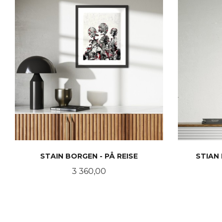
STAIN BORGEN - PÅ REISE
STIAN
Pris
3 360,00
LES MER