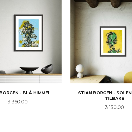
 BORGEN - BLÅ HIMMEL
STIAN BORGEN - SOLEN
TILBAKE
Pris
3 360,00
Pris
3 150,00
LES MER
LES MER