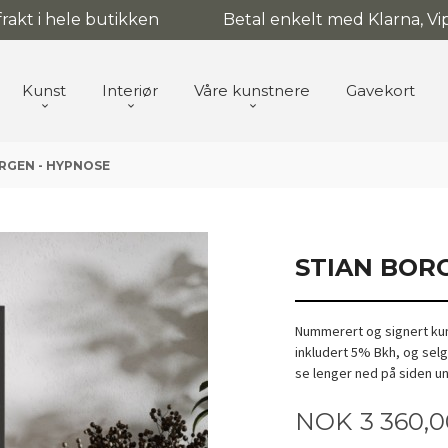
 frakt i hele butikken
Betal enkelt med Klarna, Vip
Kunst
Interiør
Våre kunstnere
Gavekort
RGEN - HYPNOSE
STIAN BOR
Nummerert og signert kuns
inkludert 5% Bkh, og sel
se lenger ned på siden u
Pris
NOK
3 360,