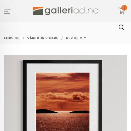
Gå
0
til
innholdet
FORSIDE
VÅRE KUNSTNERE
PER HEIMLY