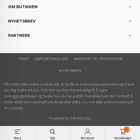
OM BUTIKKEN
NYHETSBREV
PARTNERE
FRAKT
KJØPSBETINGELSER
SIKKERHET OG PERSONVERN
NYHETSBREV
Vår nettbutikk bruker cookies slik at du får en bedre kjøpsopplevelse og vi kan
yte deg bedre service. Vi bruker cookies hovedsaklig til å lagre
innloggingsdetaljer og huske hva du har puttet i handlekurven din. Fortsett å
bruke siden som normalt om du godtar dette.
Les mer
eller
endre innstillinger
for cookies.
Powered by
24Nettbutikk
0
Meny
Søk
Min konto
Handlevogn