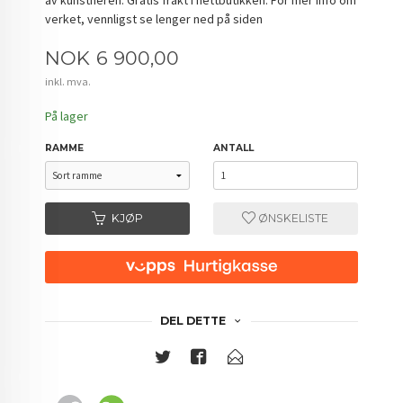
verket, vennligst se lenger ned på siden
Pris
NOK
6 900,00
inkl. mva.
På lager
RAMME
ANTALL
KJØP
ØNSKELISTE
DEL DETTE