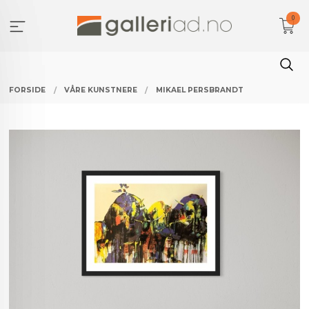
Gå
0
til
innholdet
FORSIDE
VÅRE KUNSTNERE
MIKAEL PERSBRANDT