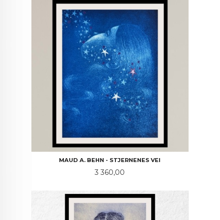
MAUD A. BEHN - STJERNENES VEI
Pris
3 360,00