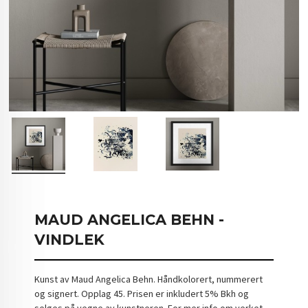
MAUD ANGELICA BEHN -
VINDLEK
Kunst av Maud Angelica Behn. Håndkolorert, nummerert
og signert. Opplag 45. Prisen er inkludert 5% Bkh og
selges på vegne av kunstneren. For mer info om verket