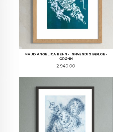
MAUD ANGELICA BEHN - INNVENDIG BØLGE -
GRØNN
Pris
2 940,00