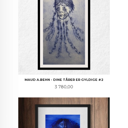
MAUD A.BEHN - DINE TÅRER ER GYLDIGE #2
Pris
3 780,00