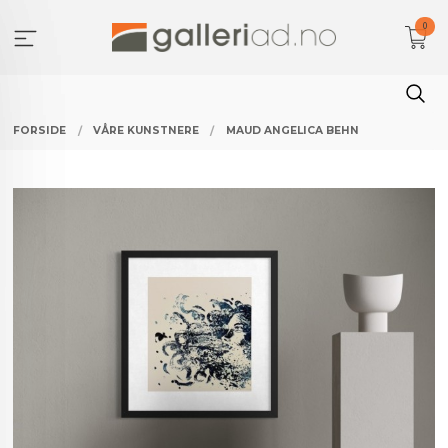
Gå
0
til
innholdet
FORSIDE
VÅRE KUNSTNERE
MAUD ANGELICA BEHN