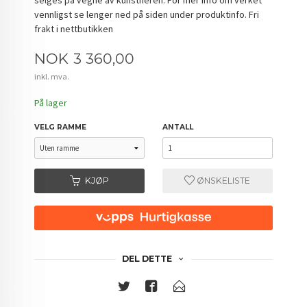
vennligst se lenger ned på siden under produktinfo. Fri
frakt i nettbutikken
Pris
NOK
3 360,00
inkl. mva.
På lager
VELG RAMME
ANTALL
KJØP
ØNSKELISTE
DEL DETTE