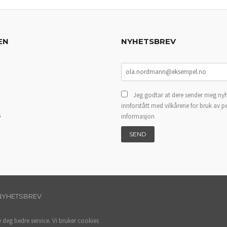
EN
NYHETSBREV
Jeg godtar at dere sender meg nyh
innforstått med vilkårene for bruk av p
s
informasjon
NYHETSBREV
e deg bedre service. Vi bruker cookies