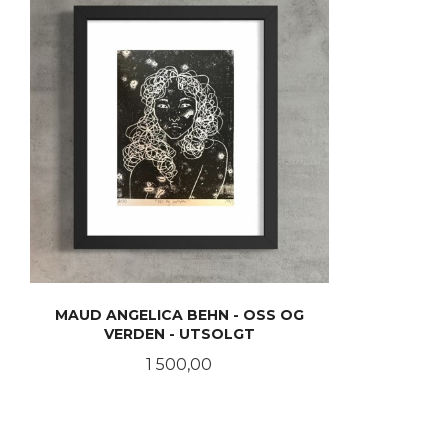
MAUD ANGELICA BEHN - OSS OG
VERDEN - UTSOLGT
Pris
1 500,00
LES MER