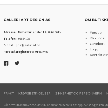
GALLERI ART DESIGN AS
OM BUTIKK
Adresse:
Middelthuns Gate 11 A, 0368 Oslo
Forside
Bli kunde
Telefon:
91684108
Gavekort
E-post:
post@galleriad.no
Logg inn
Foretaksregisteret:
914137497
Kontakt os
FRAKT
KJØPSBETINGELSER
SIKKERHET OG PERSONVERN
Vår nettbutikk bruker cookies slik at du får en bedre kjøpsopplevelse og vi kan yt