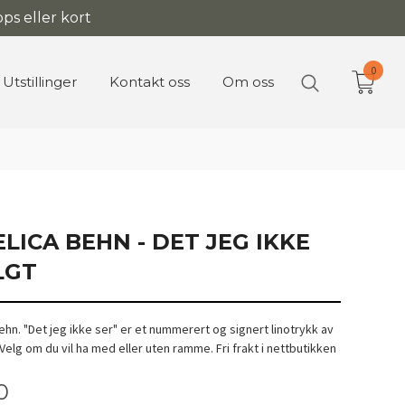
ps eller kort
0
Utstillinger
Kontakt oss
Om oss
ICA BEHN - DET JEG IKKE
LGT
hn. "Det jeg ikke ser" er et nummerert og signert linotrykk av
Velg om du vil ha med eller uten ramme. Fri frakt i nettbutikken
0