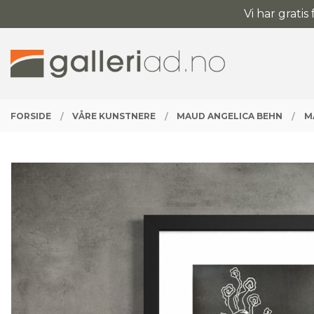
Gå
Vi har gratis
Lukk
til
innholdet
PRODUKTER
FORSIDE
VÅRE KUNSTNERE
MAUD ANGELICA BEHN
M