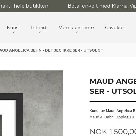
 frakt i hele butikken
Betal enkelt med Klarna, Vip
Kunst
Interiør
Våre kunstnere
Gavekort
AUD ANGELICA BEHN - DET JEG IKKE SER - UTSOLGT
MAUD ANGEL
SER - UTSO
Kunst av Maud Angelica Be
Maud A. Behn. Opplag 10. 
Pris
NOK
1 500,0