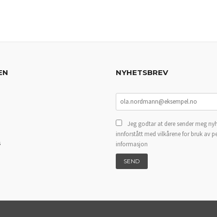
LES MER
EN
NYHETSBREV
Jeg godtar at dere sender meg nyh
innforstått med vilkårene for bruk av p
s
informasjon