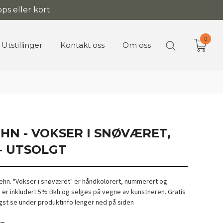
ps eller kort
0
Utstillinger
Kontakt oss
Om oss
HN - VOKSER I SNØVÆRET,
- UTSOLGT
ehn. "Vokser i snøværet" er håndkolorert, nummerert og
n er inkludert 5% Bkh og selges på vegne av kunstneren. Gratis
ligst se under produktinfo lenger ned på siden