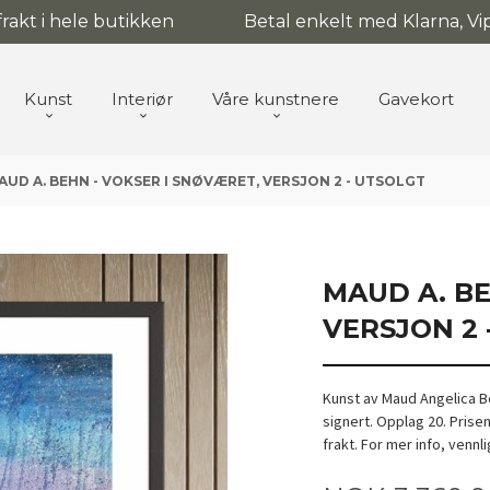
 frakt i hele butikken
Betal enkelt med Klarna, Vip
Kunst
Interiør
Våre kunstnere
Gavekort
AUD A. BEHN - VOKSER I SNØVÆRET, VERSJON 2 - UTSOLGT
MAUD A. BE
VERSJON 2 
Kunst av Maud Angelica B
signert. Opplag 20. Prise
frakt. For mer info, venn