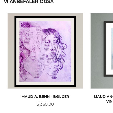
VI ANBEFALER OGSÅ
MAUD A. BEHN - BØLGER
MAUD ANG
VIN
Pris
3 360,00