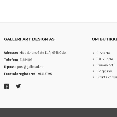
LES MER
GALLERI ART DESIGN AS
OM BUTIKK
Adresse:
Middelthuns Gate 11 A, 0368 Oslo
Forside
Bli kunde
Telefon:
91684108
Gavekort
E-post:
post@galleriad.no
Logg inn
Foretaksregisteret:
914137497
Kontakt os