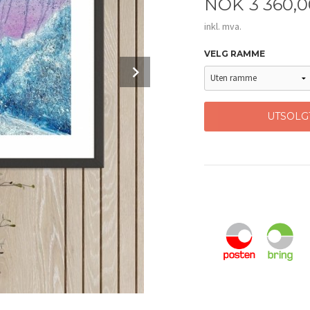
Pris
NOK
3 360,
inkl. mva.
VELG RAMME
Next
UTSOLG