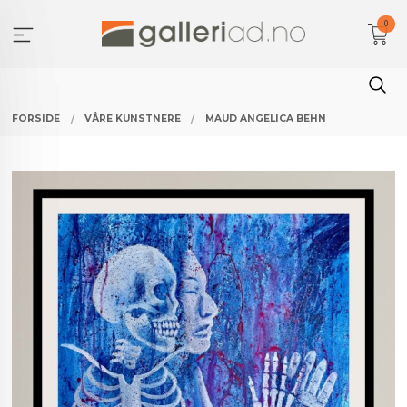
Gå
0
til
innholdet
FORSIDE
VÅRE KUNSTNERE
MAUD ANGELICA BEHN