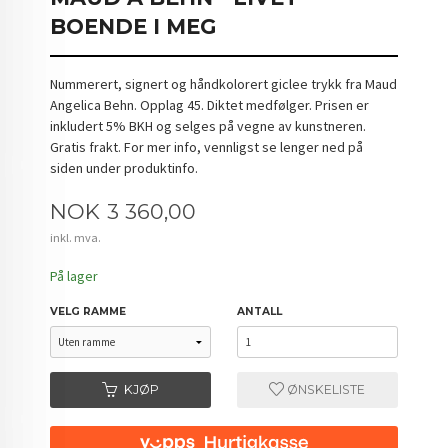
BOENDE I MEG
Nummerert, signert og håndkolorert giclee trykk fra Maud
Angelica Behn. Opplag 45. Diktet medfølger. Prisen er
inkludert 5% BKH og selges på vegne av kunstneren.
Gratis frakt. For mer info, vennligst se lenger ned på
siden under produktinfo.
Pris
NOK
3 360,00
inkl. mva.
På lager
VELG RAMME
ANTALL
KJØP
ØNSKELISTE