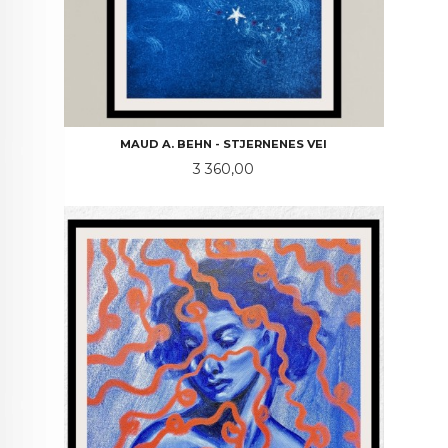
MAUD A. BEHN - STJERNENES VEI
Pris
3 360,00