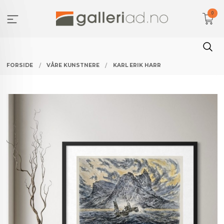
Gå
0
til
innholdet
FORSIDE
VÅRE KUNSTNERE
KARL ERIK HARR