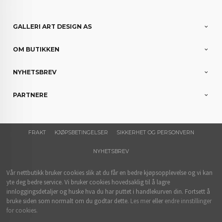
GALLERI ART DESIGN AS
OM BUTIKKEN
NYHETSBREV
PARTNERE
FRAKT
KJØPSBETINGELSER
SIKKERHET OG PERSONVERN
NYHETSBREV
Vår nettbutikk bruker cookies slik at du får en bedre kjøpsopplevelse og vi kan
yte deg bedre service. Vi bruker cookies hovedsaklig til å lagre
innloggingsdetaljer og huske hva du har puttet i handlekurven din. Fortsett å
bruke siden som normalt om du godtar dette.
Les mer
eller
endre innstillinger
for cookies.