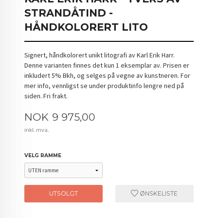
STRANDÅTIND -
HÅNDKOLORERT LITO
Signert, håndkolorert unikt litografi av Karl Erik Harr.
Denne varianten finnes det kun 1 eksemplar av. Prisen er
inkludert 5% Bkh, og selges på vegne av kunstneren. For
mer info, vennligst se under produktinfo lengre ned på
siden. Fri frakt.
Pris
NOK
9 975,00
inkl. mva.
VELG RAMME
UTSOLGT
ØNSKELISTE