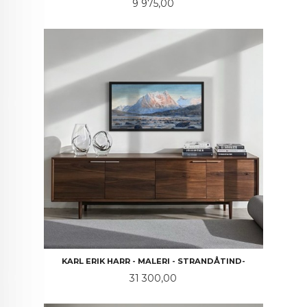
Pris
9 975,00
KARL ERIK HARR - MALERI - STRANDÅTIND-
Pris
31 300,00