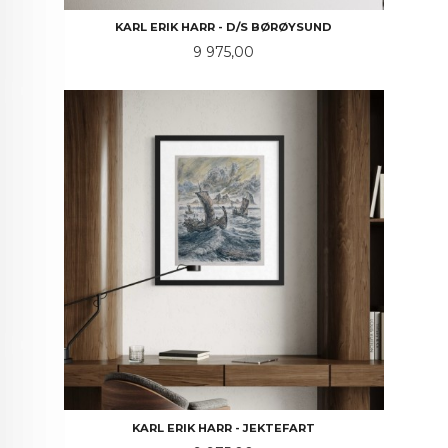
KARL ERIK HARR - D/S BØRØYSUND
Pris
9 975,00
KARL ERIK HARR - JEKTEFART