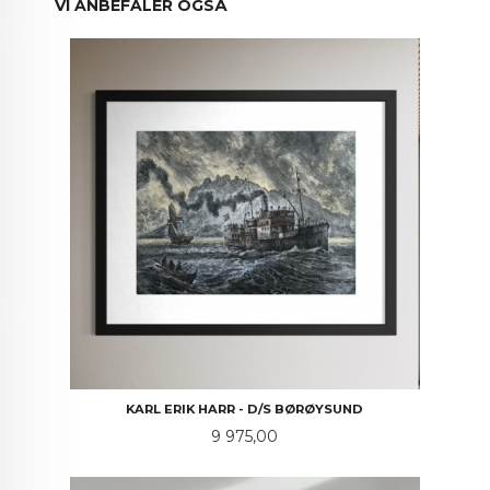
VI ANBEFALER OGSÅ
KARL ERIK HARR - D/S BØRØYSUND
Pris
9 975,00