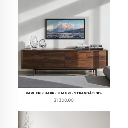
KARL ERIK HARR - MALERI - STRANDÅTIND-
Pris
31 300,00