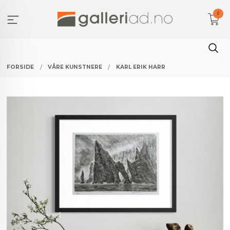
Gå
0
til
innholdet
FORSIDE
VÅRE KUNSTNERE
KARL ERIK HARR