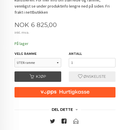
vennligst se under produktinfo lengre ned på siden. Fri
frakt i nettbutikken
Pris
NOK
6 825,00
inkl. mva.
På lager
VELG RAMME
ANTALL
KJØP
ØNSKELISTE
DEL DETTE