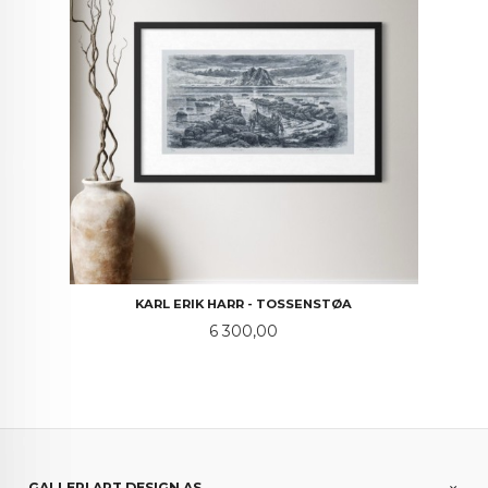
KARL ERIK HARR - TOSSENSTØA
Pris
6 300,00
GALLERI ART DESIGN AS