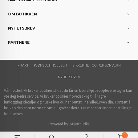
OM BUTIKKEN
NYHETSBREV
PARTNERE
FRAKT
KJØPSBETINGELSER
SIKKERHET OG PERSONVERN
NYHETSBREV
Vår nettbutikk bruker cookies slik at du får en bedre kjøpsopplevelse og vi kan
yte deg bedre service. Vi bruker cookies hovedsaklig til å lagre
innloggingsdetaljer og huske hva du har puttet i handlekurven din. Fortsett å
bruke siden som normalt om du godtar dette.
Les mer
eller
endre innstillinger
for cookies.
Powered by
24Nettbutikk
0