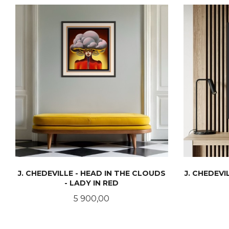
J. CHEDEVILLE - HEAD IN THE CLOUDS
J. CHEDEVI
- LADY IN RED
Pris
5 900,00
LES MER