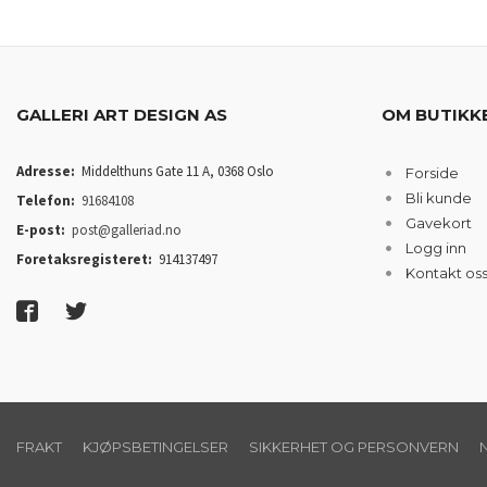
GALLERI ART DESIGN AS
OM BUTIKK
Adresse:
Middelthuns Gate 11 A, 0368 Oslo
Forside
Bli kunde
Telefon:
91684108
Gavekort
E-post:
post@galleriad.no
Logg inn
Foretaksregisteret:
914137497
Kontakt os
FRAKT
KJØPSBETINGELSER
SIKKERHET OG PERSONVERN