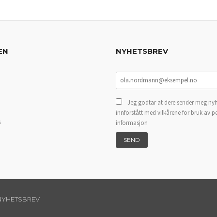
EN
NYHETSBREV
Jeg godtar at dere sender meg nyh
innforstått med vilkårene for bruk av p
s
informasjon
NYHETSBREV