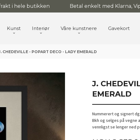
 frakt i hele butikken
Betal enkelt med Klarna, Vip
Kunst
Interiør
Våre kunstnere
Gavekort
J. CHEDEVILLE - POPART DECO - LADY EMERALD
J. CHEDEVI
EMERALD
Nummerert og signert dga
Bkh og selges på vegne a
vennligst se lenger ned 