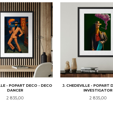
LLE - POPART DECO - DECO
J. CHEDEVILLE - POPART 
DANCER
INVESTIGATOR
Pris
Pris
2 835,00
2 835,00
LES MER
LES MER