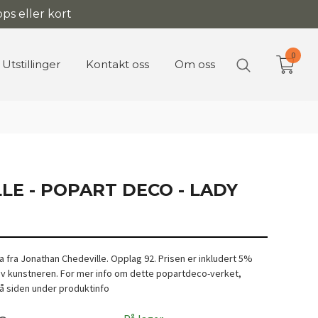
ps eller kort
0
Utstillinger
Kontakt oss
Om oss
LLE - POPART DECO - LADY
 fra Jonathan Chedeville. Opplag 92. Prisen er inkludert 5%
v kunstneren. For mer info om dette popartdeco-verket,
på siden under produktinfo