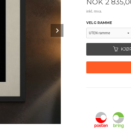
Pris
NOK
2 835,0
inkl. mva.
VELG RAMME
Next
KJØ