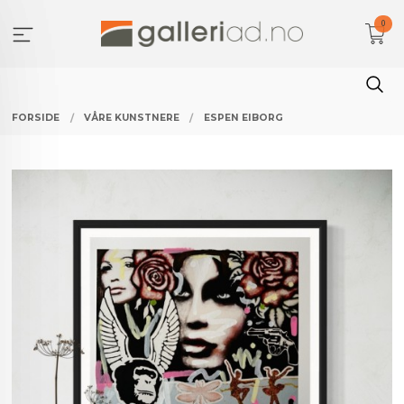
Gå
0
til
innholdet
FORSIDE
VÅRE KUNSTNERE
ESPEN EIBORG