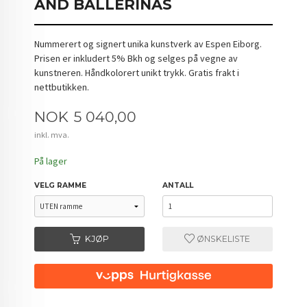
AND BALLERINAS
Nummerert og signert unika kunstverk av Espen Eiborg.
Prisen er inkludert 5% Bkh og selges på vegne av
kunstneren. Håndkolorert unikt trykk. Gratis frakt i
nettbutikken.
Pris
NOK
5 040,00
inkl. mva.
På lager
VELG RAMME
ANTALL
KJØP
ØNSKELISTE