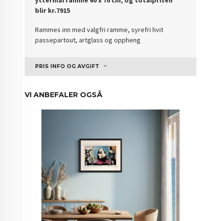
yttermål ramme 60 x 70 cm, og totalprisen
blir kr.7915
Rammes inn med valgfri ramme, syrefri hvit
passepartout, artglass og oppheng
PRIS INFO OG AVGIFT
VI ANBEFALER OGSÅ