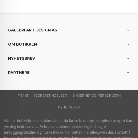
GALLERI ART DESIGN AS
OM BUTIKKEN
NYHETSBREV
PARTNERE
FRAKT
KJØPSBETINGELSER
SIKKERHET OG PERSONVERN
NYHETSBREV
Vår nettbutikk bruker cookies slik at du får en bedre kjøpsopplevelse og vi kan
yte deg bedre service. Vi bruker cookies hovedsaklig til å lagre
innloggingsdetaljer og huske hva du har puttet i handlekurven din. Fortsett å