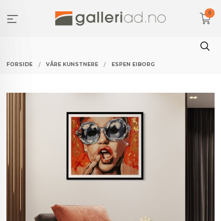
Gå
0
til
innholdet
FORSIDE
VÅRE KUNSTNERE
ESPEN EIBORG