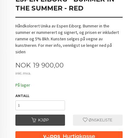
THE SUMMER - RED
Håndkolorert Unika av Espen Eiborg. Bummer in the
summer er nummerert og signert, og prisen er inkludert
ramme og 5% Bkh. Kunsten selges på vegne av
kunstneren. For mer info, vennligst se lenger ned på
siden
Pris
NOK
19 900,00
inkl. mva.
På lager
ANTALL
KJØP
ØNSKELISTE