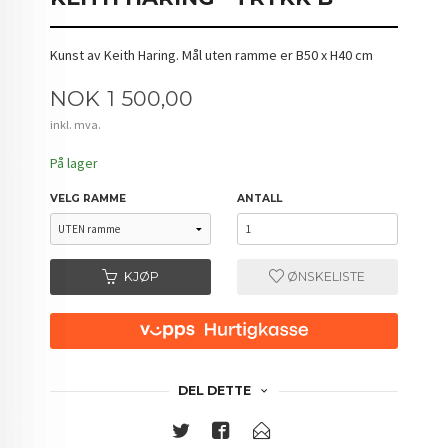
Kunst av Keith Haring. Mål uten ramme er B50 x H40 cm
Pris
NOK
1 500,00
inkl. mva.
På lager
VELG RAMME
ANTALL
KJØP
ØNSKELISTE
DEL DETTE