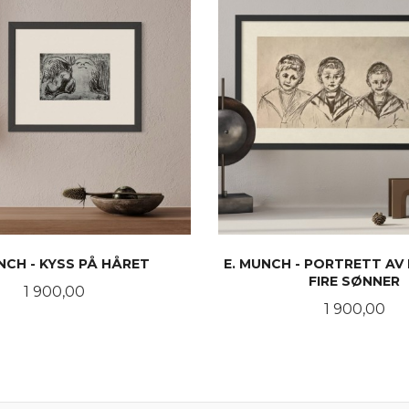
NCH - KYSS PÅ HÅRET
E. MUNCH - PORTRETT AV 
FIRE SØNNER
Pris
1 900,00
Pris
1 900,00
KJØP
KJØP