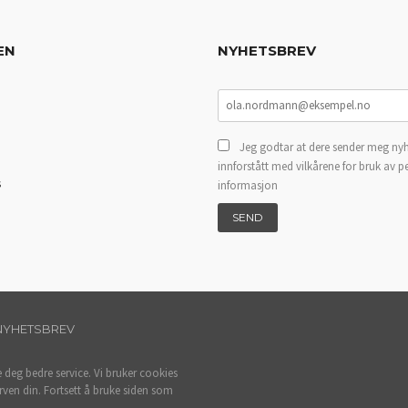
EN
NYHETSBREV
Jeg godtar at dere sender meg nyh
innforstått med vilkårene for bruk av p
s
informasjon
NYHETSBREV
e deg bedre service. Vi bruker cookies
rven din. Fortsett å bruke siden som