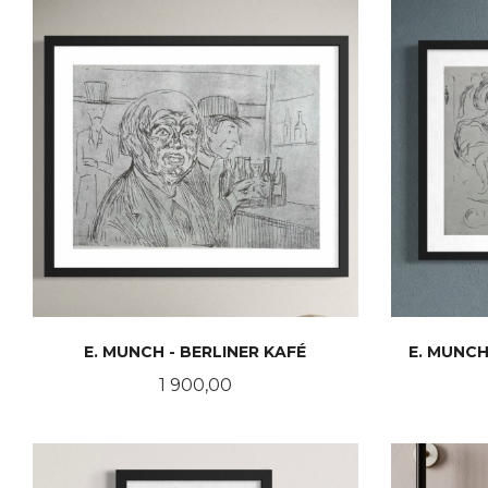
E. MUNCH - BERLINER KAFÉ
E. MUNC
Pris
1 900,00
KJØP