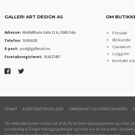
GALLERI ART DESIGN AS
OM BUTIKK
Adresse:
Middelthuns Gate 11 A, 0368 Oslo
Forside
Bli kunde
Telefon:
91684108
Gavekort
E-post:
post@galleriad.no
Logg inn
Foretaksregisteret:
914137497
Kontakt os
FRAKT
KJØPSBETINGELSER
SIKKERHET OG PERSONVERN
Vår nettbutikk bruker cookies slik at du får en bedre kjøpsopplevelse og vi kan yt
hovedsaklig til å lagre innloggingsdetaljer og huske hva du har puttet i handleku
normalt om du godtar dette.
Les mer
eller
endre innstillinger for cookies.