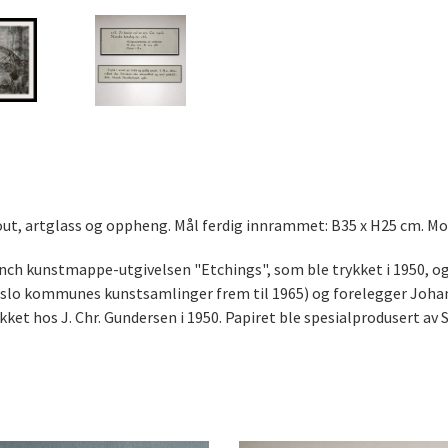
tout, artglass og oppheng. Mål ferdig innrammet: B35 x H25 cm. Mo
unch kunstmappe-utgivelsen "Etchings", som ble trykket i 1950, og
r Oslo kommunes kunstsamlinger frem til 1965) og forelegger Joha
ykket hos J. Chr. Gundersen i 1950. Papiret ble spesialprodusert av