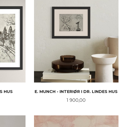
ES HUS
E. MUNCH - INTERIØR I DR. LINDES HUS
Pris
1 900,00
KJØP