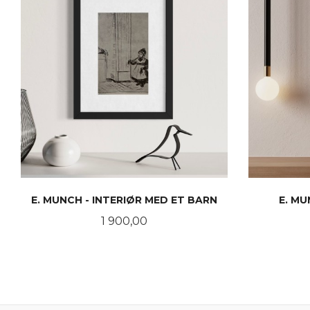
E. MUNCH - INTERIØR MED ET BARN
E. MU
Pris
1 900,00
KJØP