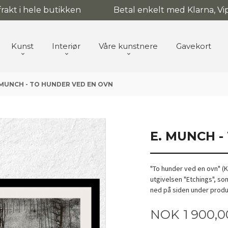
 frakt i hele butikken
Betal enkelt med Klarna, Vip
Kunst
Interiør
Våre kunstnere
Gavekort
 MUNCH - TO HUNDER VED EN OVN
E. MUNCH 
"To hunder ved en ovn" (K
utgivelsen "Etchings", so
ned på siden under produkt
Pris
NOK
1 900,0