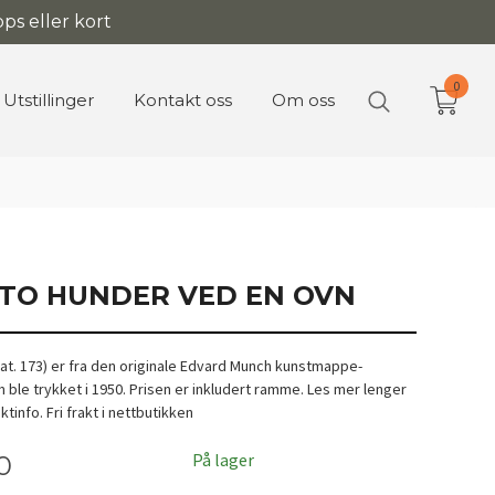
ps eller kort
0
Utstillinger
Kontakt oss
Om oss
- TO HUNDER VED EN OVN
at. 173) er fra den originale Edvard Munch kunstmappe-
m ble trykket i 1950. Prisen er inkludert ramme. Les mer lenger
info. Fri frakt i nettbutikken
På lager
0