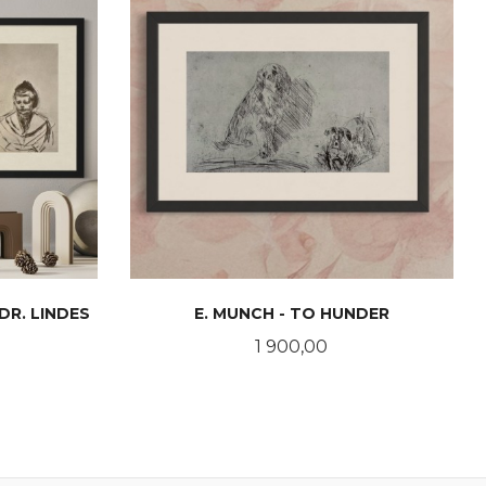
DR. LINDES
E. MUNCH - TO HUNDER
Pris
1 900,00
KJØP