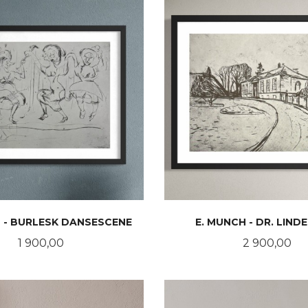
H - BURLESK DANSESCENE
E. MUNCH - DR. LIND
Pris
Pris
1 900,00
2 900,00
KJØP
KJØP