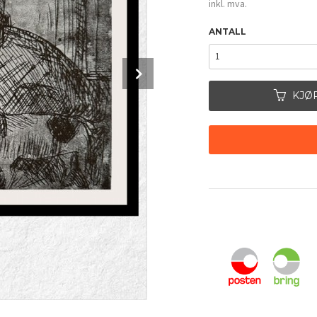
inkl. mva.
ANTALL
Next
KJØ