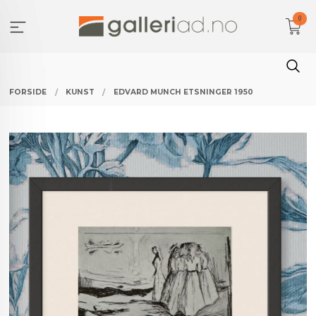
Gå
0
til
innholdet
FORSIDE
KUNST
EDVARD MUNCH ETSNINGER 1950