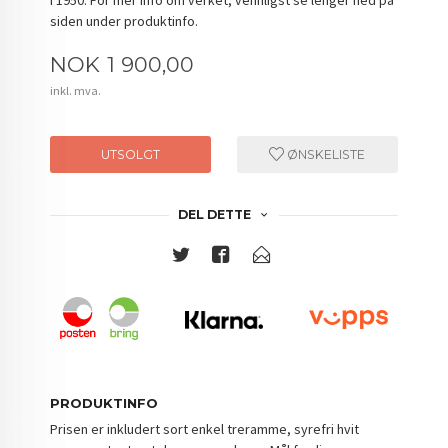
siden under produktinfo.
Pris
NOK
1 900,00
inkl. mva.
UTSOLGT
ØNSKELISTE
DEL DETTE
PRODUKTINFO
Prisen er inkludert sort enkel treramme, syrefri hvit