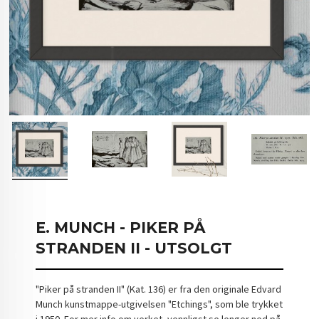
E. MUNCH - PIKER PÅ
STRANDEN II - UTSOLGT
"Piker på stranden II" (Kat. 136) er fra den originale Edvard
Munch kunstmappe-utgivelsen "Etchings", som ble trykket
i 1950. For mer info om verket, vennligst se lenger ned på