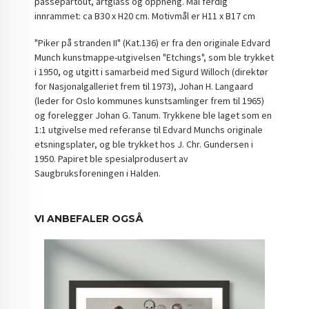
passepartout, artglass og oppheng. Mål ferdig
innrammet: ca B30 x H20 cm. Motivmål er H11 x B17 cm
"Piker på stranden II" (Kat.136) er fra den originale Edvard
Munch kunstmappe-utgivelsen "Etchings", som ble trykket
i 1950, og utgitt i samarbeid med Sigurd Willoch (direktør
for Nasjonalgalleriet frem til 1973), Johan H. Langaard
(leder for Oslo kommunes kunstsamlinger frem til 1965)
og forelegger Johan G. Tanum. Trykkene ble laget som en
1:1 utgivelse med referanse til Edvard Munchs originale
etsningsplater, og ble trykket hos J. Chr. Gundersen i
1950. Papiret ble spesialprodusert av
Saugbruksforeningen i Halden.
VI ANBEFALER OGSÅ