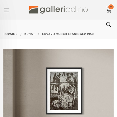
Gå
0
til
innholdet
FORSIDE
KUNST
EDVARD MUNCH ETSNINGER 1950