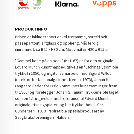
PRODUKTINFO
Prisen er inkludert sort enkel treramme, syrefri hvit
passepartout, artglass og oppheng. Mål ferdig
innrammet: ca B25 x H30 cm. Motivmål er H20 x B15 cm
"Gammel kone på en benk" (Kat. 67) er fra den originale
Edvard Munch kunstmappe-utgivelsen "Etchings", som ble
trykket i 1950, og utgitt i samarbeid med Sigurd Willoch
(direktør for Nasjonalgalleriet frem til 1973), Johan H.
Langaard (leder for Oslo kommunes kunstsamlinger frem
til 1965) og forelegger Johan G. Tanum. Trykkene ble laget
som en 1:1 utgivelse med referanse til Edvard Munchs
originale etsningsplater, og ble trykket hos J. Chr.
Gundersen i 1950. Papiret ble spesialprodusert av
Saugbruksforeningen i Halden.