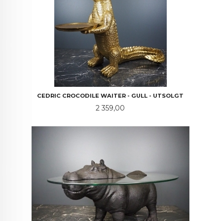
CEDRIC CROCODILE WAITER - GULL - UTSOLGT
Pris
2 359,00