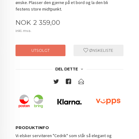
ønske. Plasser den gjerne på et bord og la den bli
festens store midtpunkt.
Pris
NOK
2 359,00
inkl. mva.
UTSOLGT
ØNSKELISTE
DEL DETTE
PRODUKTINFO
Vi elsker servitøren "Cedrik" som står så elegant og