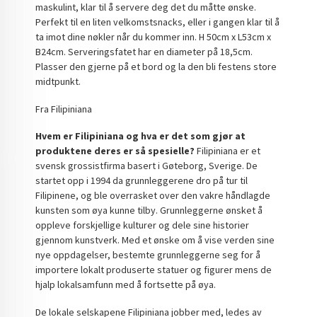
maskulint, klar til å servere deg det du måtte ønske.
Perfekt til en liten velkomstsnacks, eller i gangen klar til å
ta imot dine nøkler når du kommer inn. H 50cm x L53cm x
B24cm. Serveringsfatet har en diameter på 18,5cm.
Plasser den gjerne på et bord og la den bli festens store
midtpunkt.
Fra Filipiniana
Hvem er Filipiniana og hva er det som gjør at
produktene deres er så spesielle?
Filipiniana er et
svensk grossistfirma basert i Gøteborg, Sverige. De
startet opp i 1994 da grunnleggerene dro på tur til
Filipinene, og ble overrasket over den vakre håndlagde
kunsten som øya kunne tilby. Grunnleggerne ønsket å
oppleve forskjellige kulturer og dele sine historier
gjennom kunstverk. Med et ønske om å vise verden sine
nye oppdagelser, bestemte grunnleggerne seg for å
importere lokalt produserte statuer og figurer mens de
hjalp lokalsamfunn med å fortsette på øya.
De lokale selskapene Filipiniana jobber med, ledes av